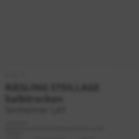
Art.-Nr.: 17
RIESLING STEILLAGE
halbtrocken
Senheimer LAY
QUALITÄTSSTUFE
Qualitätswein bestimmter Anbaugebiete (Q.b.A) - aus der
Steillage