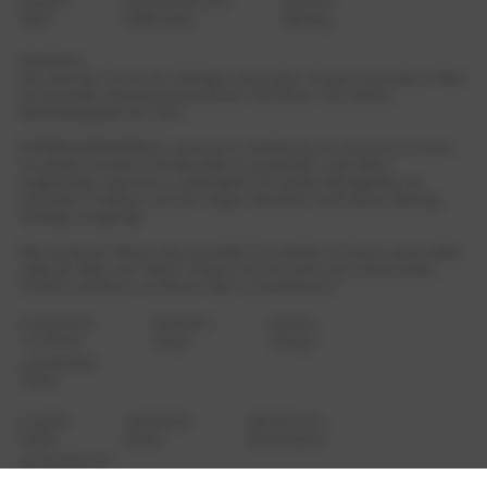
JAHRGANG
GESCHMACKSRICHTUNG
REBSORTEN
2024
halbtrocken
Riesling
BESCHREIBUNG
Hier wird das Terroir der Steillage schmeckbar. Ein ganz besonderer Wein
für besondere Geschmacksmomente. Die Mosel - das steilste
Weinanbaugebiet der Welt.
EXTREM EXTRAKTREICH, mineralisch, feinblumig mit intensiven Aromen
von gelben Früchten. Die Restsüße ist wunderbar in den Wein
eingebunden und nicht zu aufdringlich. Ein starkes Mundgefühl mit
extremem Trinkfluss und sehr langem Nachhall macht diesen Riesling
Steillage einzigartig!
Was würde der Winzer dazu genießen? Je schärfer ein Essen, desto süßer
sollte der Wein sein. Daher scheuen Sie sich nicht auch einmal etwas
Schärfe und Würze mit diesem Wein zu kombinieren.
ALKOHOLGEHALT
SÄUREGEHALT
RESTSÜSSE
11,5 % Vol.
6,4 g/l
16,6 g/l
FLASCHENGRÖSSE
750ml
ALLERGENE
ANBAUREGION
HERKUNFTSLAND
Sulfite
Mosel
Deutschland
ART DER ABFÜLLUNG
Abfüller