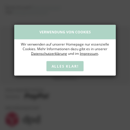
Keinen Account?
Jetzt registrieren!
Oder
Passwort vergessen?
VERWENDUNG VON COOKIES
Wir verwenden auf unserer Homepage nur essenzielle
Cookies. Mehr Informationen dazu gibt es in unserer
Datenschutzerklärung
und im
Impressum
.
ALLES KLAR!
WEIN + MUSEUM SCHLAGKAMP-DESOYE GMBH
Zeller Straße 11
56820 Senheim
ZAHLUNGSMETHODEN:
Vorkasse
WIR VERSENDEN MIT: