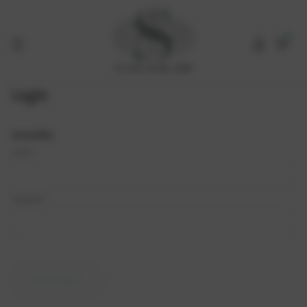
0
Login
Anmelden
E-MAIL*
PASSWORT*